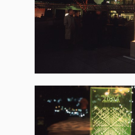
2025
Ploom Stand Proje
Ploom Stand 店舗開発プロジェクト
Client
: JT
Project :
プロダクト / プロモーション
企画
設計
施工