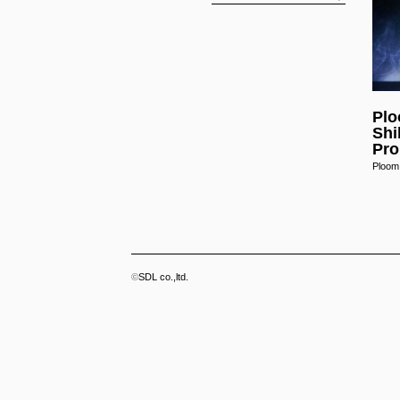
more informa
Pl
Shi
Pro
Ploo
©
SDL co.,ltd.
1993 ST