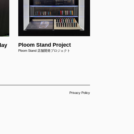
Ploom Stand Project
lay
Ploom Stand 店舗開発プロジェクト
'S SDL
Privacy Policy