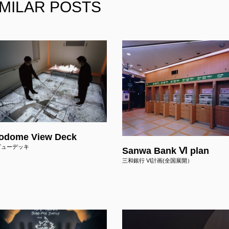
IMILAR POSTS
2025
Ploom Stand Proje
Ploom Stand 店舗開発プロジェクト
Client
: JT
Project :
プロダクト / プロモーション
企画
設計
施工
odome View Deck
ビューデッキ
Sanwa Bank Ⅵ plan
三和銀行 VI計画(全国展開）