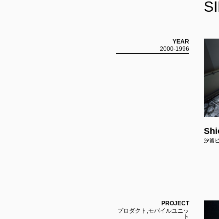
S
YEAR
2000-1996
Shi
汐留
PROJECT
プロダクト,モバイルユニッ
ト