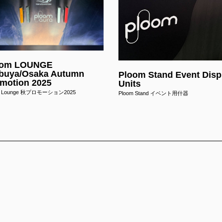
tion
oom LOUNGE
buya/Osaka Autumn
Ploom Stand Event Disp
motion 2025
Units
m Lounge 秋プロモーション2025
Ploom Stand イベント用什器
WHAT
ART