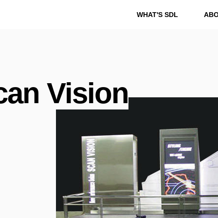
WHAT'S SDL
AB
WHAT'S SDL
ABOUT
WO
an Vision