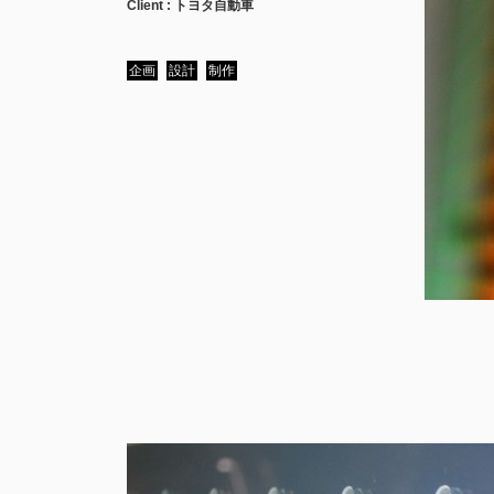
Client :
トヨタ自動車
企画
設計
制作