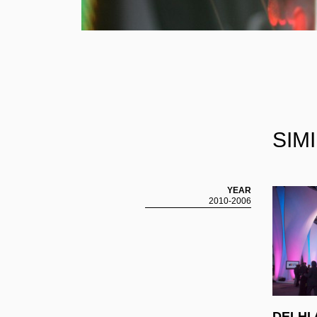
SIM
Ploom LOUNGE Shibuya/Osaka Autum
YEAR
2010-2006
Promotion 2025
Ploom Lounge 秋プロモーション2025
DELHI 