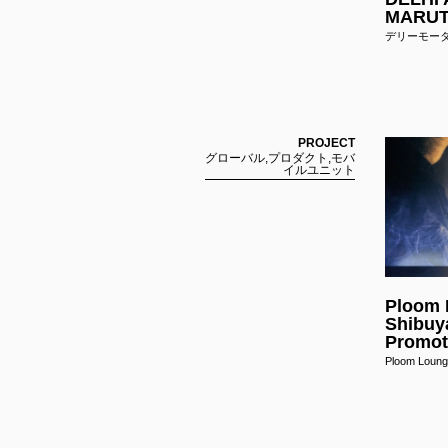
MARUT
デリーモータ
KOITO
3D GeoInfo & Smart Data
VI Pro
Smart Cities KASHIWA
小糸製作所 
Model
PROJECT
2025
グローバル,プロダクト,モバ
3D GeoInfo & SDSC JAPAN 2025 東京大学柏キ
more infor
イルユニット
ャンパス模型
more information
Ploom
Shibuy
Promot
Ploom Lo
Urban 
up
都市開発モ