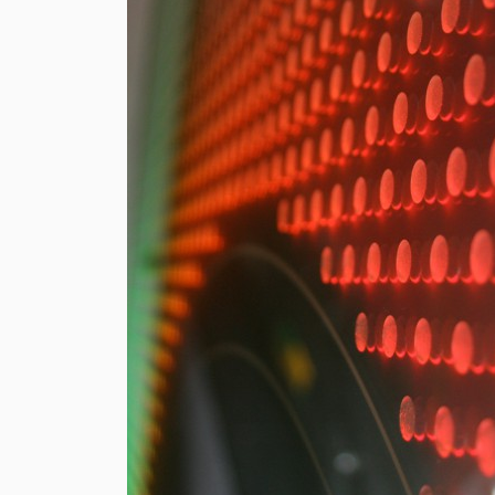
WOR
2025-2021
2020-2016
2015-2011
YEAR :
都市開発
展示会
喫煙所
リーシン
PROJECT :
フラッグシップストア
ショールーム
FEATURE
ALL
LIST :