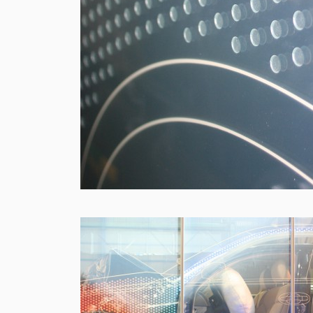
2025
Ploom Stand Proje
Ploom Stand 店舗開発プロジェクト
Client
: JT
Project :
プロダクト / プロモーション
企画
設計
施工