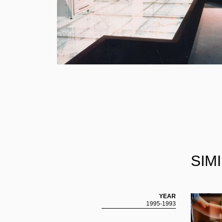
WOR
2025-2021
2020-2016
2015-2011
YEAR :
都市開発
展示会
喫煙所
リーシン
PROJECT :
フラッグシップストア
ショールーム
FEATURE
ALL
LIST :
SIM
YEAR
1995-1993