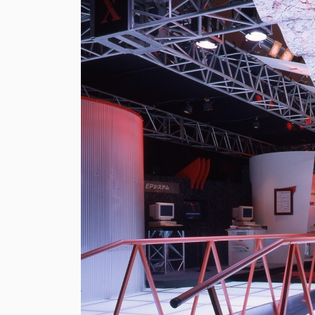
2025
Ploom Stand Proje
Ploom Stand 店舗開発プロジェクト
Client
: JT
Project :
プロダクト / プロモーション
企画
設計
施工