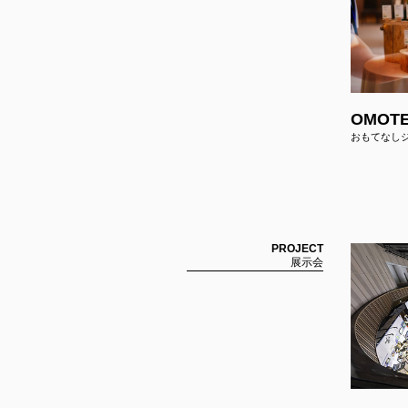
OMOTE
おもてなし
Ploom LOUNGE Shibuya/Osaka Autum
PROJECT
Promotion 2025
展示会
Ploom Lounge 秋プロモーション2025