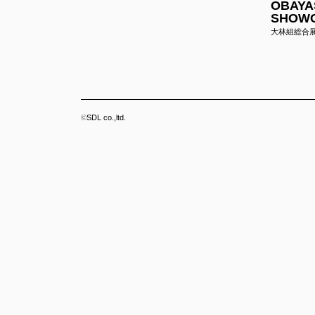
OBAYAS
SHOWC
大林組総合展
KOITO
3D GeoInfo & Smart Data
VI Pro
Smart Cities KASHIWA
小糸製作所 
Model
2025
3D GeoInfo & SDSC JAPAN 2025 東京大学柏キ
more infor
©
SDL co.,ltd.
ャンパス模型
more information
Urban 
up
都市開発モ