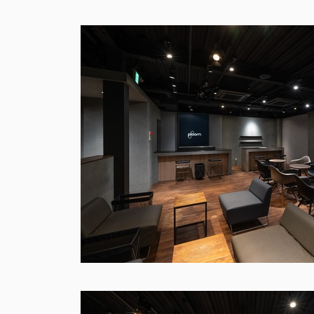
日本道路 事業紹介 模型（斜面道路舗装・特殊車両）
MOVE LOUNGE Renewal
Ploom
SHIBUYA・OSAKA
Produc
MOVE LOUNGE RENEWAL 渋谷・大阪
Ploom X 
more information
more infor