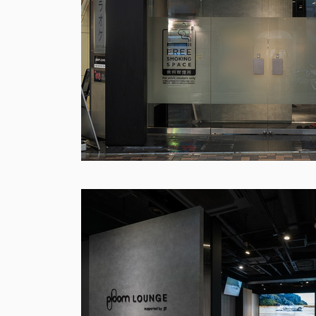
2025
Ploom Stand Proje
Ploom Stand 店舗開発プロジェクト
Client
: JT
Project :
プロダクト / プロモーション
企画
設計
施工