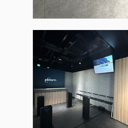
WOR
2025-2021
2020-2016
2015-2011
YEAR :
都市開発
展示会
喫煙所
リーシン
PROJECT :
フラッグシップストア
ショールーム
FEATURE
ALL
LIST :