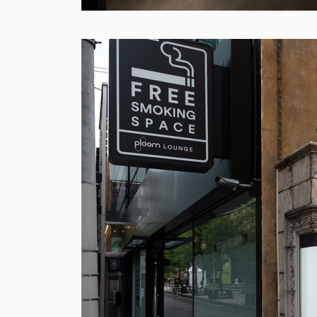
KOITO
3D GeoInfo & Smart Data
VI Pro
Smart Cities KASHIWA
小糸製作所 
Model
2025
3D GeoInfo & SDSC JAPAN 2025 東京大学柏キ
more infor
ャンパス模型
more information
Urban 
up
都市開発モ