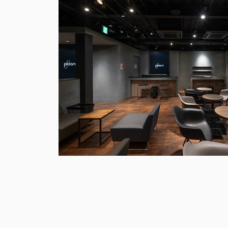
POLA BA grandluxeⅣ New Product La
POLA BA grandluxeⅣ 新製品発表会